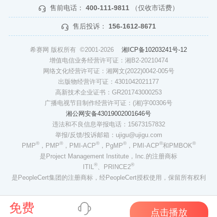
售前电话：
400-111-9811
（仅收市话费）
售后投诉：
156-1612-8671
希赛网 版权所有 ©2001-2026
湘ICP备10203241号-12
增值电信业务经营许可证：湘B2-20210474
网络文化经营许可证：湘网文(2022)0042-005号
出版物经营许可证：4301042021177
高新技术企业证书：GR201743000253
广播电视节目制作经营许可证：(湘)字00306号
湘公网安备43019002001646号
违法和不良信息举报电话：15673157832
举报/反馈/投诉邮箱：ujigu@ujigu.com
®
®
®
®
®
®
PMP
，PMP
，PMI-ACP
，PgMP
，PMI-ACP
和PMBOK
是Project Management Institute，Inc.的注册商标
®
®
ITIL
、PRINCE2
是PeopleCert集团的注册商标，经PeopleCert授权使用，保留所有权利
免费
点击播放