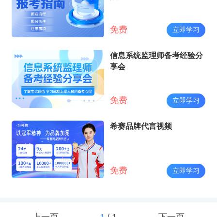
免费
立即学习
信息系统监理师备考经验分
享会
免费
立即学习
希赛品牌代言视频
免费
立即学习
上一页
1
/
1
下一页