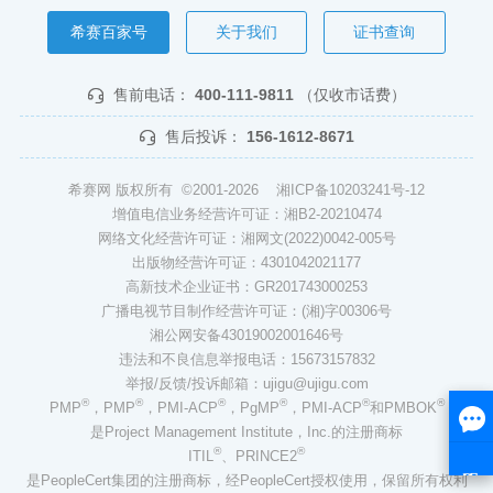
希赛百家号
关于我们
证书查询
售前电话：
400-111-9811
（仅收市话费）
售后投诉：
156-1612-8671
希赛网 版权所有 ©2001-2026
湘ICP备10203241号-12
增值电信业务经营许可证：湘B2-20210474
网络文化经营许可证：湘网文(2022)0042-005号
出版物经营许可证：4301042021177
高新技术企业证书：GR201743000253
广播电视节目制作经营许可证：(湘)字00306号
湘公网安备43019002001646号
违法和不良信息举报电话：15673157832
举报/反馈/投诉邮箱：ujigu@ujigu.com
®
®
®
®
®
®
PMP
，PMP
，PMI-ACP
，PgMP
，PMI-ACP
和PMBOK
是Project Management Institute，Inc.的注册商标
®
®
ITIL
、PRINCE2
是PeopleCert集团的注册商标，经PeopleCert授权使用，保留所有权利