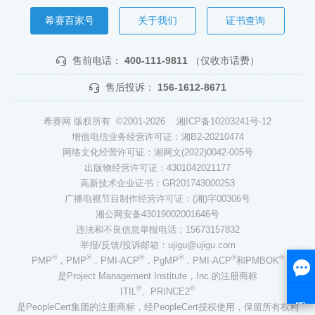
希赛百家号
关于我们
证书查询
售前电话：
400-111-9811
（仅收市话费）
售后投诉：
156-1612-8671
希赛网 版权所有 ©2001-2026
湘ICP备10203241号-12
增值电信业务经营许可证：湘B2-20210474
网络文化经营许可证：湘网文(2022)0042-005号
出版物经营许可证：4301042021177
高新技术企业证书：GR201743000253
广播电视节目制作经营许可证：(湘)字00306号
湘公网安备43019002001646号
违法和不良信息举报电话：15673157832
举报/反馈/投诉邮箱：ujigu@ujigu.com
®
®
®
®
®
®
PMP
，PMP
，PMI-ACP
，PgMP
，PMI-ACP
和PMBOK
是Project Management Institute，Inc.的注册商标
®
®
ITIL
、PRINCE2
是PeopleCert集团的注册商标，经PeopleCert授权使用，保留所有权利