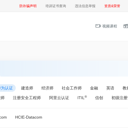
防诈骗声明
培训证书查询
违法信息举报
资质&荣誉
视频课程
华为认证
建造师
经济师
社会工作师
金融
英语
教
®
程师
注册安全工程师
阿里云认证
ITIL
信创
初级注册
acom
HCIE-Datacom