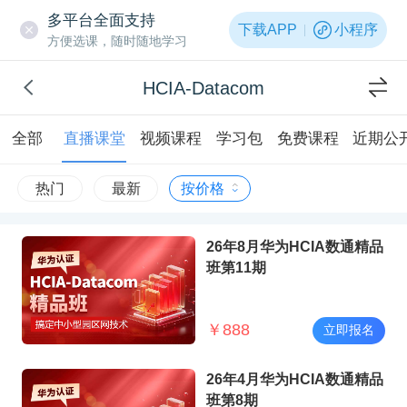
多平台全面支持
下载APP
小程序
方便选课，随时随地学习
HCIA-Datacom
全部
直播课堂
视频课程
学习包
免费课程
近期公
热门
最新
按价格
26年8月华为HCIA数通精品
班第11期
￥
888
立即报名
26年4月华为HCIA数通精品
班第8期