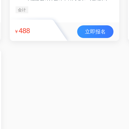
会计
488
立即报名
￥