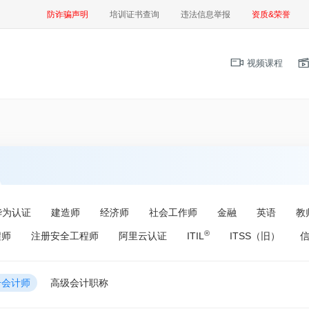
防诈骗声明
培训证书查询
违法信息举报
资质&荣誉
视频课程
华为认证
建造师
经济师
社会工作师
金融
英语
教
®
程师
注册安全工程师
阿里云认证
ITIL
ITSS（旧）
册会计师
高级会计职称