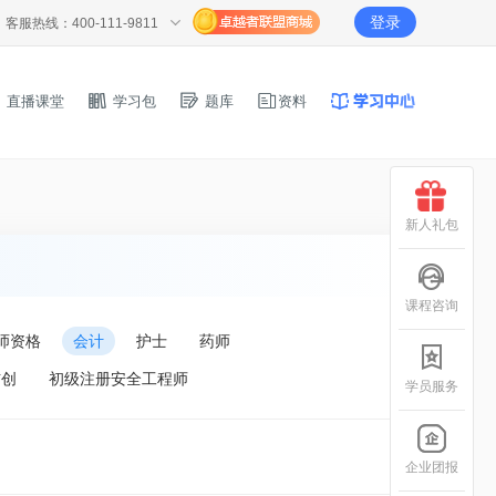
登录
客服热线：400-111-9811
直播课堂
学习包
题库
资料
新人礼包
课程咨询
师资格
会计
护士
药师
信创
初级注册安全工程师
学员服务
企业团报