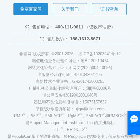
希赛百家号
关于我们
证书查询
售前电话：
400-111-9811
（仅收市话费）
售后投诉：
156-1612-8671
希赛网 版权所有 ©2001-2026
湘ICP备10203241号-12
增值电信业务经营许可证：湘B2-20210474
网络文化经营许可证：湘网文(2022)0042-005号
出版物经营许可证：4301042021177
高新技术企业证书：GR201743000253
广播电视节目制作经营许可证：(湘)字00306号
湘公网安备43019002001646号
违法和不良信息举报电话：15673157832
举报/反馈/投诉邮箱：ujigu@ujigu.com
®
®
®
®
®
®
PMP
，PMP
，PMI-ACP
，PgMP
，PMI-ACP
和PMBOK
是Project Management Institute，Inc.的注册商标
®
®
ITIL
、PRINCE2
是PeopleCert集团的注册商标，经PeopleCert授权使用，保留所有权利