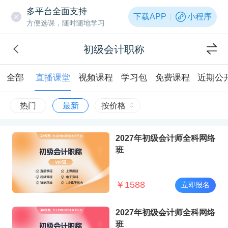
多平台全面支持
下载APP
小程序
方便选课，随时随地学习
初级会计职称
全部
直播课堂
视频课程
学习包
免费课程
近期公
热门
最新
按价格
2027年初级会计师全科网络
班
￥
1588
立即报名
2027年初级会计师全科网络
班