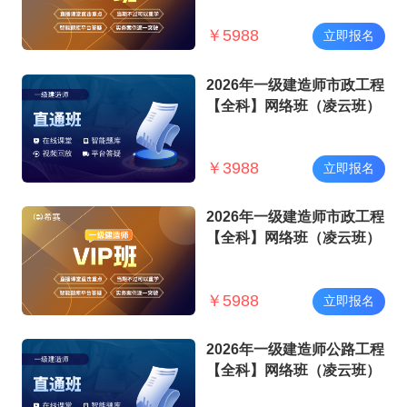
￥
5988
立即报名
2026年一级建造师市政工程
【全科】网络班（凌云班）
￥
3988
立即报名
2026年一级建造师市政工程
【全科】网络班（凌云班）
￥
5988
立即报名
2026年一级建造师公路工程
【全科】网络班（凌云班）