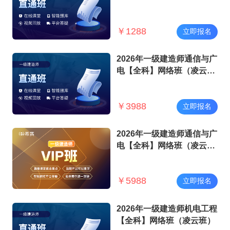
￥
1288
立即报名
2026年一级建造师通信与广
电【全科】网络班（凌云
班）
￥
3988
立即报名
2026年一级建造师通信与广
电【全科】网络班（凌云
班）
￥
5988
立即报名
2026年一级建造师机电工程
【全科】网络班（凌云班）