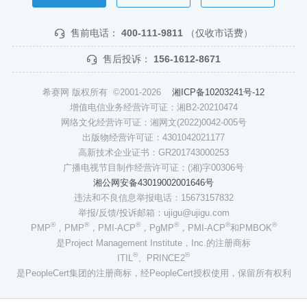
售前电话：
400-111-9811
（仅收市话费）
售后投诉：
156-1612-8671
希赛网 版权所有 ©2001-2026
湘ICP备10203241号-12
增值电信业务经营许可证：湘B2-20210474
网络文化经营许可证：湘网文(2022)0042-005号
出版物经营许可证：4301042021177
高新技术企业证书：GR201743000253
广播电视节目制作经营许可证：(湘)字00306号
湘公网安备43019002001646号
违法和不良信息举报电话：15673157832
举报/反馈/投诉邮箱：ujigu@ujigu.com
®
®
®
®
®
®
PMP
，PMP
，PMI-ACP
，PgMP
，PMI-ACP
和PMBOK
是Project Management Institute，Inc.的注册商标
®
®
ITIL
、PRINCE2
是PeopleCert集团的注册商标，经PeopleCert授权使用，保留所有权利