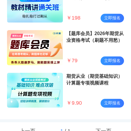
格考试
￥
198
立即报名
【题库会员】2026年期货从
业资格考试（刷题不用愁）
￥
79
立即报名
期货从业（期货基础知识）
计算题专项视频课程
￥
9.90
立即报名
上一页
1
/
1
下一页