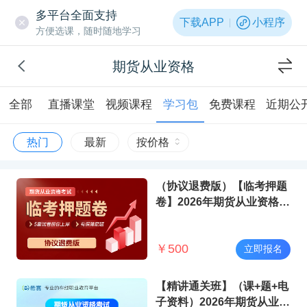
多平台全面支持
下载APP
小程序
方便选课，随时随地学习
期货从业资格
全部
直播课堂
视频课程
学习包
免费课程
近期公
热门
最新
按价格
（协议退费版）【临考押题
卷】2026年期货从业资格考
试
￥
500
立即报名
【精讲通关班】（课+题+电
子资料）2026年期货从业资