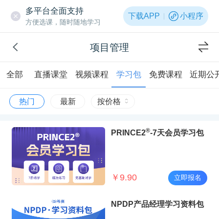
多平台全面支持
下载APP
小程序
方便选课，随时随地学习
项目管理
全部
直播课堂
视频课程
学习包
免费课程
近期公
热门
最新
按价格
®
PRINCE2
-7天会员学习包
￥
9.90
立即报名
NPDP产品经理学习资料包