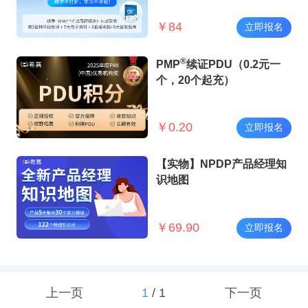
￥
84
立即报名
®
PMP
续证PDU（0.2元一
个，20个起充）
￥
0.20
立即报名
【实物】NPDP产品经理知
识地图
￥
69.90
立即报名
上一页
1
/
1
下一页