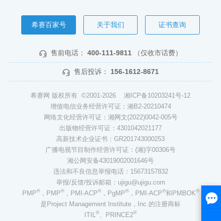
希赛百家号
关于我们
证书查询
售前电话：
400-111-9811
（仅收市话费）
售后投诉：
156-1612-8671
希赛网 版权所有 ©2001-2026
湘ICP备10203241号-12
增值电信业务经营许可证：湘B2-20210474
网络文化经营许可证：湘网文(2022)0042-005号
出版物经营许可证：4301042021177
高新技术企业证书：GR201743000253
广播电视节目制作经营许可证：(湘)字00306号
湘公网安备43019002001646号
违法和不良信息举报电话：15673157832
举报/反馈/投诉邮箱：ujigu@ujigu.com
®
®
®
®
®
®
PMP
，PMP
，PMI-ACP
，PgMP
，PMI-ACP
和PMBOK
是Project Management Institute，Inc.的注册商标
®
®
ITIL
、PRINCE2