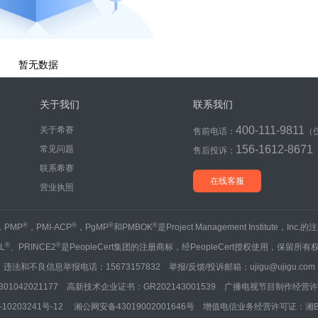
暂无数据
关于我们
联系我们
400-111-9811
关于希赛
售前电话：
（
156-1612-8671
常见问题
售后投诉：
联系希赛
在线客服
营业执照
®
®
®
®
，PMP
，PMI-ACP
，PgMP
和PMBOK
是Project Management Institute，Inc
®
®
IL
、PRINCE2
是PeopleCert集团的注册商标，经PeopleCert授权使用，保留所有
违法和不良信息举报电话：15673157832 举报/反馈/投诉邮箱：ujigu@ujigu.com
1042021177 高新技术企业证书：GR202143001539 广播电视节目制作经营许可
10203241号-12
湘公网安备43019002001646号
增值电信业务经营许可证：湘B2-20