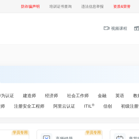
防诈骗声明
培训证书查询
违法信息举报
资质&荣誉
视频课程
华为认证
建造师
经济师
社会工作师
金融
英语
教
®
程师
注册安全工程师
阿里云认证
ITIL
信创
初级注册
学员专用
学员专用
高频错题
章节