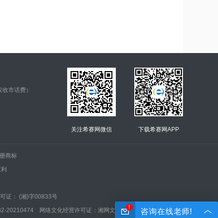
仅收市话费）
关注希赛网微信
下载希赛网APP
.的注册商标
权利
证： (湘)字00833号
!
210474 网络文化经营许可证：湘网文(2022)0042-005号
咨询在线老师!