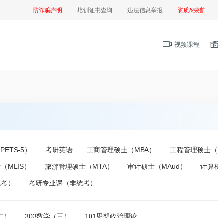
防诈骗声明
培训证书查询
违法信息举报
资质&荣誉
视频课程
ETS-5）
考研英语
工商管理硕士（MBA）
工程管理硕士（
（MLIS）
旅游管理硕士（MTA）
审计硕士（MAud）
计算
统考）
考研专业课（非统考）
二）
303数学（三）
101思想政治理论