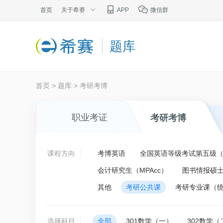
首页
关于希赛
APP
微信群
题库
首页
>
题库
>
考研考博
职业考证
考研考博
课程方向
考博英语
全国英语等级考试第五级（P
会计研究生（MPAcc）
图书情报硕士
其他
考研公共课
考研专业课（
选择科目
全部
301数学（一）
302数学（