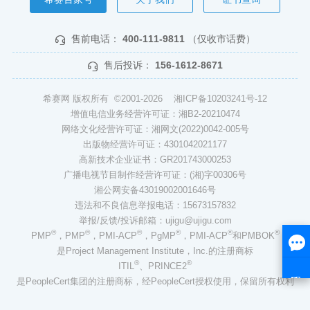
售前电话：
400-111-9811
（仅收市话费）
售后投诉：
156-1612-8671
希赛网 版权所有 ©2001-2026
湘ICP备10203241号-12
增值电信业务经营许可证：湘B2-20210474
网络文化经营许可证：湘网文(2022)0042-005号
出版物经营许可证：4301042021177
高新技术企业证书：GR201743000253
广播电视节目制作经营许可证：(湘)字00306号
湘公网安备43019002001646号
违法和不良信息举报电话：15673157832
举报/反馈/投诉邮箱：ujigu@ujigu.com
®
®
®
®
®
®
PMP
，PMP
，PMI-ACP
，PgMP
，PMI-ACP
和PMBOK
是Project Management Institute，Inc.的注册商标
®
®
ITIL
、PRINCE2
是PeopleCert集团的注册商标，经PeopleCert授权使用，保留所有权利