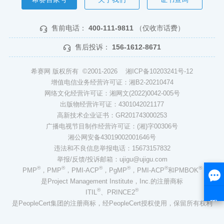
售前电话：
400-111-9811
（仅收市话费）
售后投诉：
156-1612-8671
希赛网 版权所有 ©2001-2026
湘ICP备10203241号-12
增值电信业务经营许可证：湘B2-20210474
网络文化经营许可证：湘网文(2022)0042-005号
出版物经营许可证：4301042021177
高新技术企业证书：GR201743000253
广播电视节目制作经营许可证：(湘)字00306号
湘公网安备43019002001646号
违法和不良信息举报电话：15673157832
举报/反馈/投诉邮箱：ujigu@ujigu.com
®
®
®
®
®
®
PMP
，PMP
，PMI-ACP
，PgMP
，PMI-ACP
和PMBOK
是Project Management Institute，Inc.的注册商标
®
®
ITIL
、PRINCE2
是PeopleCert集团的注册商标，经PeopleCert授权使用，保留所有权利