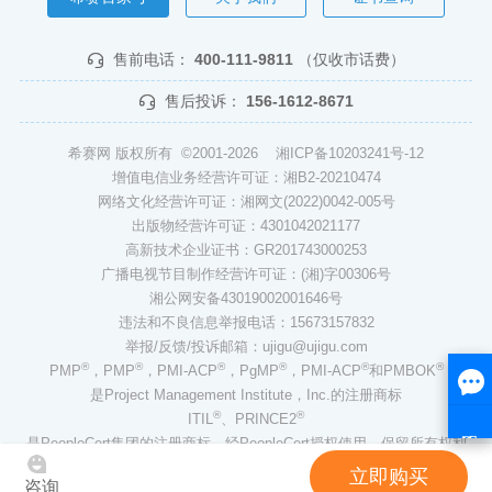
售前电话：
400-111-9811
（仅收市话费）
售后投诉：
156-1612-8671
希赛网 版权所有 ©2001-2026
湘ICP备10203241号-12
增值电信业务经营许可证：湘B2-20210474
网络文化经营许可证：湘网文(2022)0042-005号
出版物经营许可证：4301042021177
高新技术企业证书：GR201743000253
广播电视节目制作经营许可证：(湘)字00306号
湘公网安备43019002001646号
违法和不良信息举报电话：15673157832
举报/反馈/投诉邮箱：ujigu@ujigu.com
®
®
®
®
®
®
PMP
，PMP
，PMI-ACP
，PgMP
，PMI-ACP
和PMBOK
是Project Management Institute，Inc.的注册商标
®
®
ITIL
、PRINCE2
是PeopleCert集团的注册商标，经PeopleCert授权使用，保留所有权利
立即购买
咨询