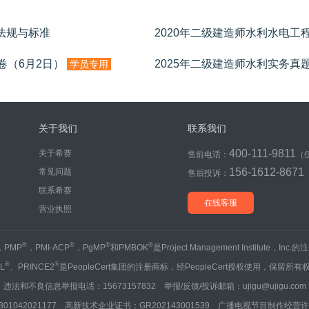
关法规与标准
卷（6月2日）
2025年二级建造师水利实务真
学员专用
关于我们
联系我们
400-111-9811
关于希赛
售前电话：
（
156-1612-8671
常见问题
售后投诉：
联系希赛
在线客服
营业执照
®
®
®
®
，PMP
，PMI-ACP
，PgMP
和PMBOK
是Project Management Institute，Inc
®
®
IL
、PRINCE2
是PeopleCert集团的注册商标，经PeopleCert授权使用，保留所有
违法和不良信息举报电话：15673157832 举报/反馈/投诉邮箱：ujigu@ujigu.com
1042021177 高新技术企业证书：GR202143001539 广播电视节目制作经营许可