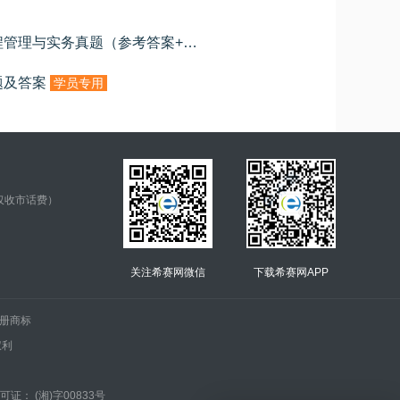
2020年二级建造师水利水电工程管理与实务真题（参考答案+解析）
学员专用
题及答案
学员专用
仅收市话费）
关注希赛网微信
下载希赛网APP
.的注册商标
权利
证： (湘)字00833号