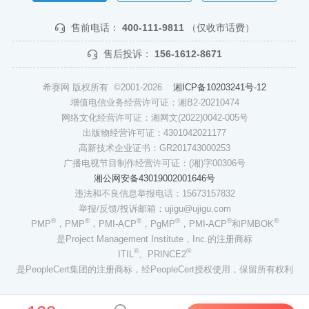
售前电话：
400-111-9811
（仅收市话费）
售后投诉：
156-1612-8671
希赛网 版权所有 ©2001-2026
湘ICP备10203241号-12
增值电信业务经营许可证：湘B2-20210474
网络文化经营许可证：湘网文(2022)0042-005号
出版物经营许可证：4301042021177
高新技术企业证书：GR201743000253
广播电视节目制作经营许可证：(湘)字00306号
湘公网安备43019002001646号
违法和不良信息举报电话：15673157832
举报/反馈/投诉邮箱：ujigu@ujigu.com
®
®
®
®
®
®
PMP
，PMP
，PMI-ACP
，PgMP
，PMI-ACP
和PMBOK
是Project Management Institute，Inc.的注册商标
®
®
ITIL
、PRINCE2
是PeopleCert集团的注册商标，经PeopleCert授权使用，保留所有权利