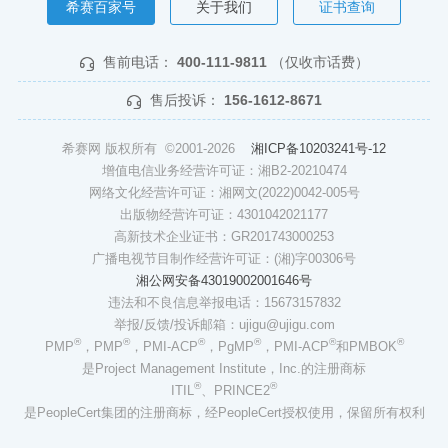
希赛百家号
关于我们
证书查询
售前电话：
400-111-9811
（仅收市话费）
售后投诉：
156-1612-8671
希赛网 版权所有 ©2001-2026
湘ICP备10203241号-12
增值电信业务经营许可证：湘B2-20210474
网络文化经营许可证：湘网文(2022)0042-005号
出版物经营许可证：4301042021177
高新技术企业证书：GR201743000253
广播电视节目制作经营许可证：(湘)字00306号
湘公网安备43019002001646号
违法和不良信息举报电话：15673157832
举报/反馈/投诉邮箱：ujigu@ujigu.com
®
®
®
®
®
®
PMP
，PMP
，PMI-ACP
，PgMP
，PMI-ACP
和PMBOK
是Project Management Institute，Inc.的注册商标
®
®
ITIL
、PRINCE2
是PeopleCert集团的注册商标，经PeopleCert授权使用，保留所有权利