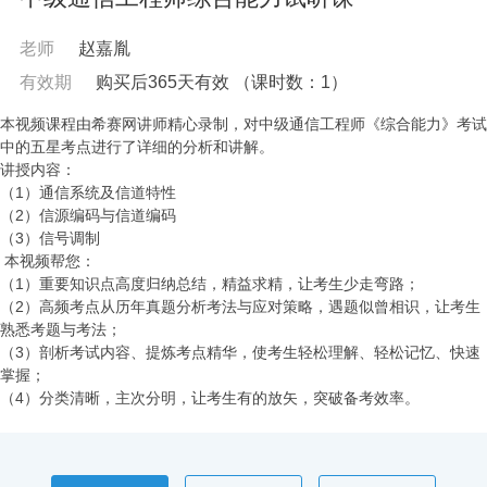
老师
赵嘉胤
有效期
购买后365天有效
（课时数：
1
）
本视频课程由希赛网讲师精心录制，对中级通信工程师《综合能力》考试
中的五星考点进行了详细的分析和讲解。
讲授内容：
（1）通信系统及信道特性
（2）信源编码与信道编码
（3）信号调制
本视频帮您：
（1）重要知识点高度归纳总结，精益求精，让考生少走弯路；
（2）高频考点从历年真题分析考法与应对策略，遇题似曾相识，让考生
熟悉考题与考法；
（3）剖析考试内容、提炼考点精华，使考生轻松理解、轻松记忆、快速
掌握；
（4）分类清晰，主次分明，让考生有的放矢，突破备考效率。