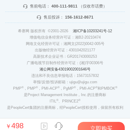
售前电话：
400-111-9811
（仅收市话费）
售后投诉：
156-1612-8671
希赛网 版权所有 ©2001-2026
湘ICP备10203241号-12
增值电信业务经营许可证：湘B2-20210474
网络文化经营许可证：湘网文(2022)0042-005号
出版物经营许可证：4301042021177
高新技术企业证书：GR201743000253
广播电视节目制作经营许可证：(湘)字00306号
湘公网安备43019002001646号
违法和不良信息举报电话：15673157832
举报/反馈/投诉邮箱：ujigu@ujigu.com
®
®
®
®
®
®
PMP
，PMP
，PMI-ACP
，PgMP
，PMI-ACP
和PMBOK
是Project Management Institute，Inc.的注册商标
®
®
ITIL
、PRINCE2
是PeopleCert集团的注册商标，经PeopleCert授权使用，保留所有权利
498
￥
立即购买