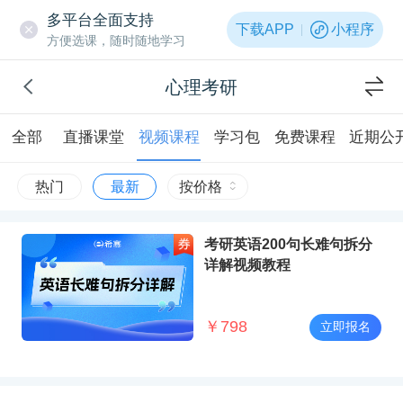
多平台全面支持
下载APP
小程序
方便选课，随时随地学习
心理考研
全部
直播课堂
视频课程
学习包
免费课程
近期公
热门
最新
按价格
考研英语200句长难句拆分
详解视频教程
￥
798
立即报名