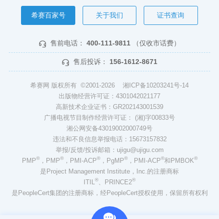
希赛百家号
关于我们
证书查询
售前电话：
400-111-9811
（仅收市话费）
售后投诉：
156-1612-8671
希赛网 版权所有 ©2001-2026
湘ICP备10203241号-14
出版物经营许可证：4301042021177
高新技术企业证书：GR202143001539
广播电视节目制作经营许可证： (湘)字00833号
湘公网安备43019002000749号
违法和不良信息举报电话：15673157832
举报/反馈/投诉邮箱：ujigu@ujigu.com
®
®
®
®
®
®
PMP
，PMP
，PMI-ACP
，PgMP
，PMI-ACP
和PMBOK
是Project Management Institute，Inc.的注册商标
®
®
ITIL
、PRINCE2
是PeopleCert集团的注册商标，经PeopleCert授权使用，保留所有权利