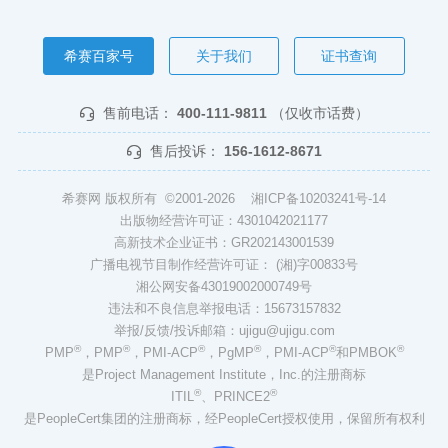
希赛百家号
关于我们
证书查询
售前电话：
400-111-9811
（仅收市话费）
售后投诉：
156-1612-8671
希赛网 版权所有 ©2001-2026
湘ICP备10203241号-14
出版物经营许可证：4301042021177
高新技术企业证书：GR202143001539
广播电视节目制作经营许可证： (湘)字00833号
湘公网安备43019002000749号
违法和不良信息举报电话：15673157832
举报/反馈/投诉邮箱：ujigu@ujigu.com
®
®
®
®
®
®
PMP
，PMP
，PMI-ACP
，PgMP
，PMI-ACP
和PMBOK
是Project Management Institute，Inc.的注册商标
®
®
ITIL
、PRINCE2
是PeopleCert集团的注册商标，经PeopleCert授权使用，保留所有权利