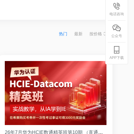
电话咨询
热门
最新
按价格
公众号
APP下载
26年7月华为HCIE数通精英班第10期 （直通班）