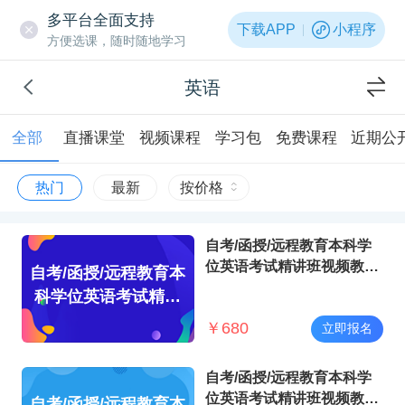
多平台全面支持
下载APP
小程序
方便选课，随时随地学习
英语
全部
直播课堂
视频课程
学习包
免费课程
近期公
热门
最新
按价格
自考/函授/远程教育本科学
位英语考试精讲班视频教程
自考/函授/远程教育本
（广东版）
科学位英语考试精讲
班视频教程（广东
￥
680
立即报名
版）
自考/函授/远程教育本科学
位英语考试精讲班视频教程
自考/函授/远程教育本