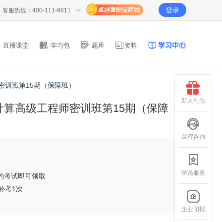
登录
客服热线：400-111-9811
直播课堂
学习包
题库
资料
师密训班第15期（保障班）
新人礼包
云计算高级工程师密训班第15期（保障
课程咨询
学员服务
预约考试即可领取
补考1次
企业团报