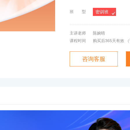
班 型
密训班
主讲老师
陈婉晴
课程时间
购买后365天有效
（
咨询客服