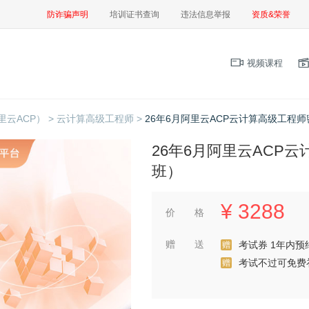
防诈骗声明
培训证书查询
违法信息举报
资质&荣誉
视频课程
云ACP） >
云计算高级工程师 >
26年6月阿里云ACP云计算高级工程
26年6月阿里云ACP
班）
¥
3288
价 格
赠 送
考试券 1年内
赠
考试不过可免费
赠