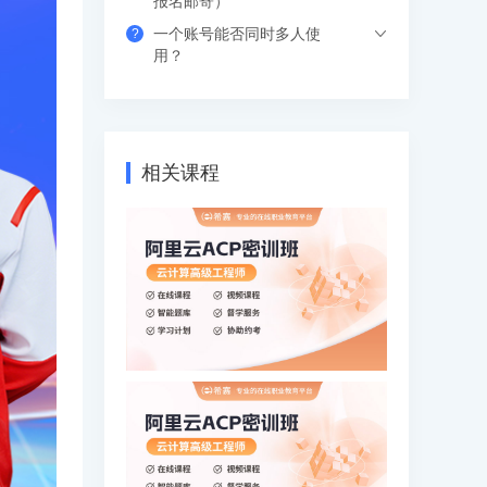
报名邮寄）
或周末，工作学习两不误，无需请假。如
一个账号能否同时多人使
?
果错过网络课，也可以看回放，可反复进
支付成功后请填写收货地址信息，资料/图
用？
行学习。
书出版后会尽快安排快递，具体发货时间
请咨询客服人员。
支持网页、APP、和小程序三个客户端同
时登录，其中小程序端无设备数量限制，
网页端可以登录3个设备，APP端4个设
相关课程
备，超出数量自动踢出最早登录的设备。