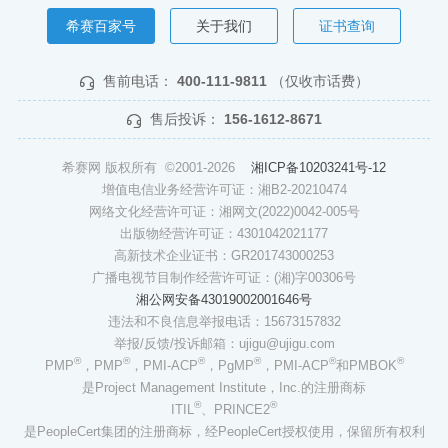
希赛百家号
关于我们
证书查询
售前电话：
400-111-9811
（仅收市话费）
售后投诉：
156-1612-8671
希赛网 版权所有 ©2001-2026
湘ICP备10203241号-12
增值电信业务经营许可证：湘B2-20210474
网络文化经营许可证：湘网文(2022)0042-005号
出版物经营许可证：4301042021177
高新技术企业证书：GR201743000253
广播电视节目制作经营许可证：(湘)字00306号
湘公网安备43019002001646号
违法和不良信息举报电话：15673157832
举报/反馈/投诉邮箱：ujigu@ujigu.com
®
®
®
®
®
®
PMP
，PMP
，PMI-ACP
，PgMP
，PMI-ACP
和PMBOK
是Project Management Institute，Inc.的注册商标
®
®
ITIL
、PRINCE2
是PeopleCert集团的注册商标，经PeopleCert授权使用，保留所有权利