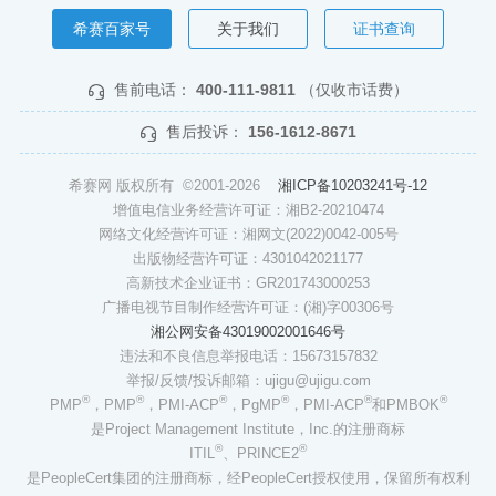
希赛百家号
关于我们
证书查询
售前电话：
400-111-9811
（仅收市话费）
售后投诉：
156-1612-8671
希赛网 版权所有 ©2001-2026
湘ICP备10203241号-12
增值电信业务经营许可证：湘B2-20210474
网络文化经营许可证：湘网文(2022)0042-005号
出版物经营许可证：4301042021177
高新技术企业证书：GR201743000253
广播电视节目制作经营许可证：(湘)字00306号
湘公网安备43019002001646号
违法和不良信息举报电话：15673157832
举报/反馈/投诉邮箱：ujigu@ujigu.com
®
®
®
®
®
®
PMP
，PMP
，PMI-ACP
，PgMP
，PMI-ACP
和PMBOK
是Project Management Institute，Inc.的注册商标
®
®
ITIL
、PRINCE2
是PeopleCert集团的注册商标，经PeopleCert授权使用，保留所有权利