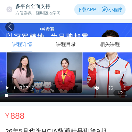
多平台全面支持
下载APP
小程序
方便选课，随时随地学习
课程详情
课程目录
相关课程
1
/2
888
¥
26年5月华为HCIA数通精品班第9期