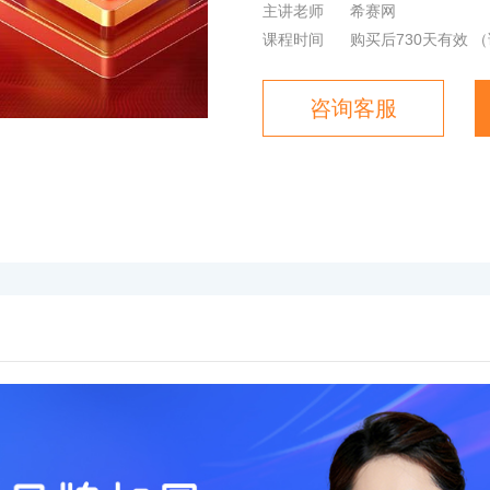
主讲老师
希赛网
课程时间
购买后730天有效
（
咨询客服