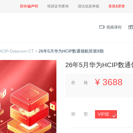
防诈骗声明
培训证书查询
违法信息举报
资质&荣誉
视频课程
HCIP-Datacom-CT >
26年5月华为HCIP数通领航班第9期
26年5月华为HCIP数
¥
3688
价 格
班 型
VIP班