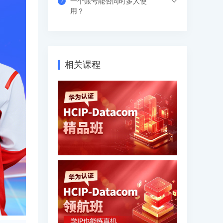
一个账号能否同时多人使
?
果错过网络课，也可以看回放，可反复进
支付成功后请填写收货地址信息，资料/图
用？
行学习。
书出版后会尽快安排快递，具体发货时间
请咨询客服人员。
支持网页、APP、和小程序三个客户端同
时登录，其中小程序端无设备数量限制，
网页端可以登录3个设备，APP端4个设
相关课程
备，超出数量自动踢出最早登录的设备。