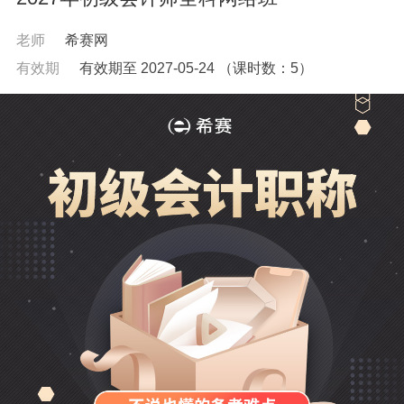
老师
希赛网
有效期
有效期至 2027-05-24
（课时数：
5
）