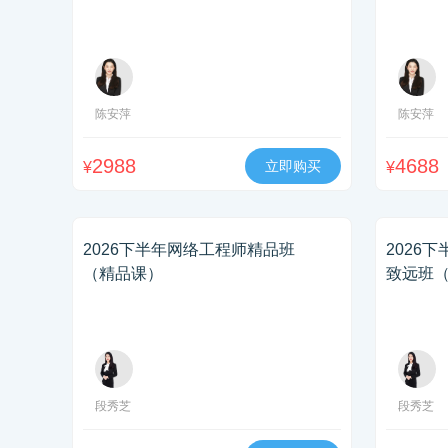
陈安萍
陈安萍
2988
4688
立即购买
¥
¥
2026下半年网络工程师精品班
2026
（精品课）
致远班（
段秀芝
段秀芝