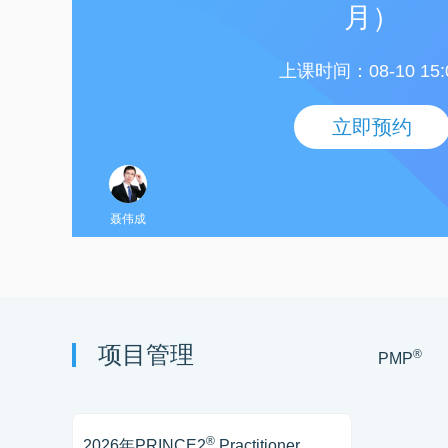
月）
上课时间：08-10 15:
立即预约
聂伟成
项目管理
®
PMP
®
2026年PRINCE2
Practitioner