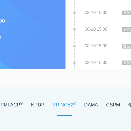
08-10 15:00
通信
00
08-10 15:00
通信
08-10 15:00
通信
08-10 15:00
通信
®
®
PMI-ACP
NPDP
PRINCE2
DAMA
CSPM