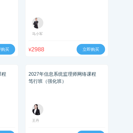
马小军
2988
即购买
立即购买
¥
课程
2027年信息系统监理师网络课程
笃行班（强化班）
王丹