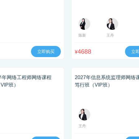
陈新
王丹
4688
立即购买
立
¥
下半年网络工程师网络课程
2027年信息系统监理师网络
VIP班）
笃行班（VIP班）
王丹