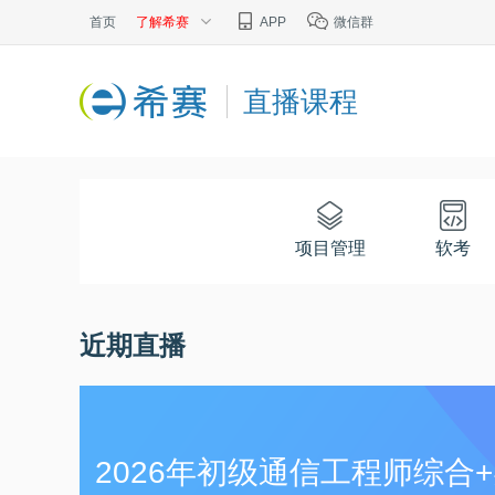
首页
了解希赛
APP
微信群
直播课程
项目管理
软考
近期直播
2026年初级通信工程师综合