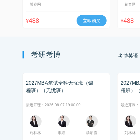
希赛网
希赛网
488
488
立即购买
¥
¥
考研考博
考博英语
2027MBA笔试全科无忧班（锦
2027
程班）（无忧班）
程班）
最近开课：2026-08-07 19:00:00
最近开课：202
刘林林
李娜
杨彩霞
李巧霞
刘林林