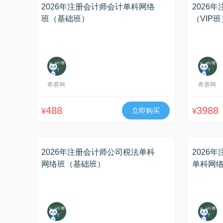
2026年注册会计师会计单科网络
2026
班（基础班）
（VIP班
希赛网
希赛网
488
3988
立即购买
¥
¥
2026年注册会计师公司税法单科
2026
网络班（基础班）
单科网