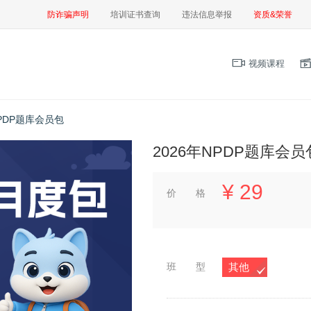
防诈骗声明
培训证书查询
违法信息举报
资质&荣誉
视频课程
NPDP题库会员包
2026年NPDP题库会员
¥
29
价 格
班 型
其他