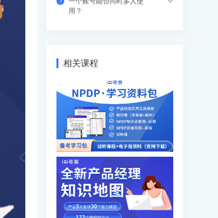
一个账号能否同时多人使
?
果错过网络课，也可以看回放，可反复进
支付成功后请填写收货地址信息，资料/图
用？
行学习。
书出版后会尽快安排快递，具体发货时间
请咨询客服人员。
支持网页、APP、和小程序三个客户端同
时登录，其中小程序端无设备数量限制，
网页端可以登录3个设备，APP端4个设
相关课程
备，超出数量自动踢出最早登录的设备。