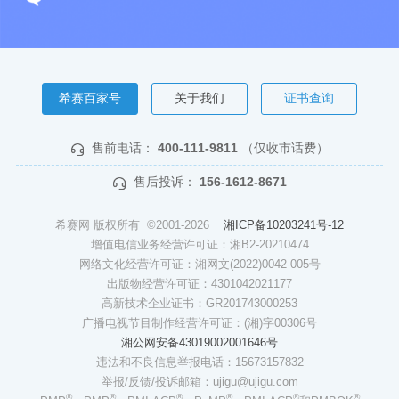
希赛百家号
关于我们
证书查询
售前电话：
400-111-9811
（仅收市话费）
售后投诉：
156-1612-8671
希赛网 版权所有 ©2001-2026
湘ICP备10203241号-12
增值电信业务经营许可证：湘B2-20210474
网络文化经营许可证：湘网文(2022)0042-005号
出版物经营许可证：4301042021177
高新技术企业证书：GR201743000253
广播电视节目制作经营许可证：(湘)字00306号
湘公网安备43019002001646号
违法和不良信息举报电话：15673157832
举报/反馈/投诉邮箱：ujigu@ujigu.com
®
®
®
®
®
®