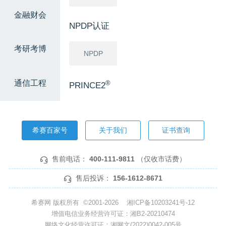
金融财会
NPDP认证
考研考博
NPDP
通信工程
®
PRINCE2
®
PRINCE2
希赛百家号
关于我们
证书查询
软考高级
售前电话：
400-111-9811
（仅收市话费）
信息系统项
网络规划设
系统分析师
目管理师
计师
售后投诉：
156-1612-8671
系统架构设
系统规划与
希赛网 版权所有 ©2001-2026
湘ICP备10203241号-12
计师
管理师
增值电信业务经营许可证：湘B2-20210474
网络文化经营许可证：湘网文(2022)0042-005号