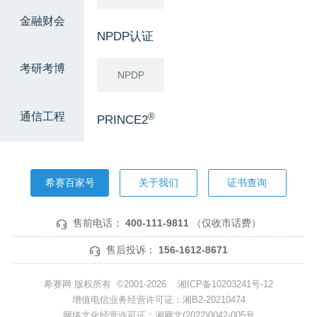
金融财会
NPDP认证
考研考博
NPDP
通信工程
®
PRINCE2
®
PRINCE2
希赛百家号
关于我们
证书查询
软考高级
售前电话：
400-111-9811
（仅收市话费）
信息系统项
网络规划设
系统分析师
目管理师
计师
售后投诉：
156-1612-8671
系统架构设
系统规划与
希赛网 版权所有 ©2001-2026
湘ICP备10203241号-12
计师
管理师
增值电信业务经营许可证：湘B2-20210474
网络文化经营许可证：湘网文(2022)0042-005号