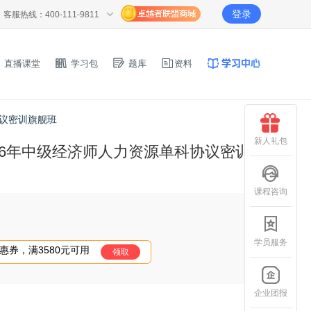
登录
客服热线：400-111-9811
直播课堂
学习包
题库
资料
协议密训旗舰班
新人礼包
26年中级经济师人力资源单科协议密训
课程咨询
学员服务
优惠券，满3580元可用
领取
企业团报