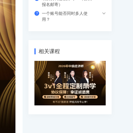
希赛的直播课程都是安排在工作日的晚上
报名邮寄）
或周末，工作学习两不误，无需请假。如
一个账号能否同时多人使
?
果错过网络课，也可以看回放，可反复进
支付成功后请填写收货地址信息，资料/图
用？
行学习。
书出版后会尽快安排快递，具体发货时间
请咨询客服人员。
支持网页、APP、和小程序三个客户端同
时登录，其中小程序端无设备数量限制，
网页端可以登录3个设备，APP端4个设
相关课程
备，超出数量自动踢出最早登录的设备。