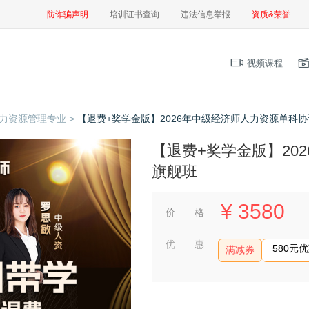
防诈骗声明
培训证书查询
违法信息举报
资质&荣誉
视频课程
力资源管理专业 >
【退费+奖学金版】2026年中级经济师人力资源单科
【退费+奖学金版】20
旗舰班
¥
3580
价 格
优 惠
580元
满减券