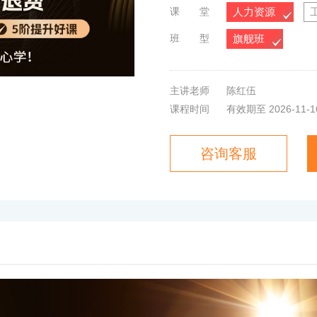
课 堂
人力资源
班 型
旗舰班
主讲老师
陈红伍
课程时间
有效期至 2026-11-1
咨询客服