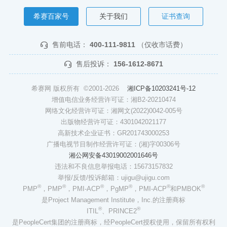
希赛百家号
关于我们
证书查询
售前电话：
400-111-9811
（仅收市话费）
售后投诉：
156-1612-8671
希赛网 版权所有 ©2001-2026
湘ICP备10203241号-12
增值电信业务经营许可证：湘B2-20210474
网络文化经营许可证：湘网文(2022)0042-005号
出版物经营许可证：4301042021177
高新技术企业证书：GR201743000253
广播电视节目制作经营许可证：(湘)字00306号
湘公网安备43019002001646号
违法和不良信息举报电话：15673157832
举报/反馈/投诉邮箱：ujigu@ujigu.com
®
®
®
®
®
®
PMP
，PMP
，PMI-ACP
，PgMP
，PMI-ACP
和PMBOK
是Project Management Institute，Inc.的注册商标
®
®
ITIL
、PRINCE2
是PeopleCert集团的注册商标，经PeopleCert授权使用，保留所有权利