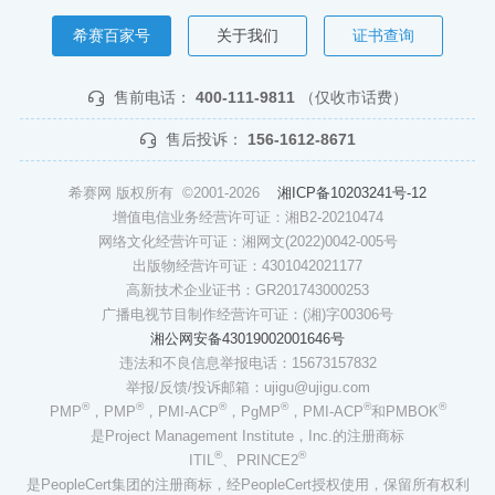
希赛百家号
关于我们
证书查询
售前电话：
400-111-9811
（仅收市话费）
售后投诉：
156-1612-8671
希赛网 版权所有 ©2001-2026
湘ICP备10203241号-12
增值电信业务经营许可证：湘B2-20210474
网络文化经营许可证：湘网文(2022)0042-005号
出版物经营许可证：4301042021177
高新技术企业证书：GR201743000253
广播电视节目制作经营许可证：(湘)字00306号
湘公网安备43019002001646号
违法和不良信息举报电话：15673157832
举报/反馈/投诉邮箱：ujigu@ujigu.com
®
®
®
®
®
®
PMP
，PMP
，PMI-ACP
，PgMP
，PMI-ACP
和PMBOK
是Project Management Institute，Inc.的注册商标
®
®
ITIL
、PRINCE2
是PeopleCert集团的注册商标，经PeopleCert授权使用，保留所有权利