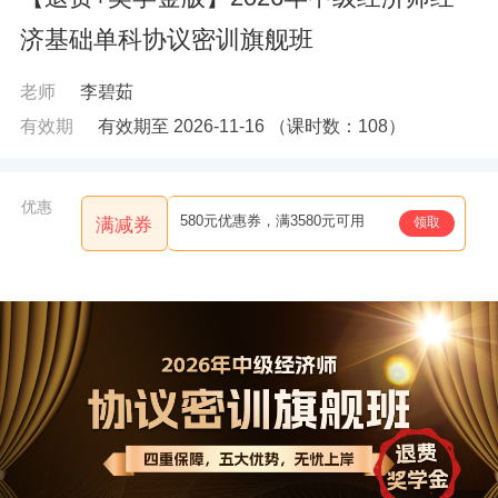
济基础单科协议密训旗舰班
老师
李碧茹
有效期
有效期至 2026-11-16
（课时数：
108
）
优惠
580元优惠券，满3580元可用
领取
满减券