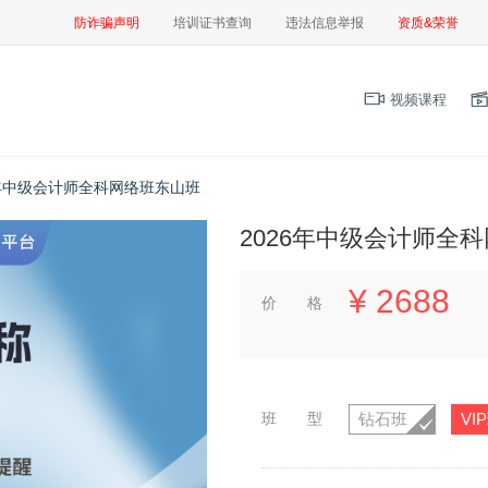
防诈骗声明
培训证书查询
违法信息举报
资质&荣誉
视频课程
6年中级会计师全科网络班东山班
2026年中级会计师全
¥
2688
价 格
班 型
钻石班
VI