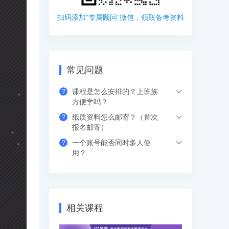
扫码添加”专属顾问”微信，领取备考资料
常见问题
课程是怎么安排的？上班族
?
方便学吗？
纸质资料怎么邮寄？（首次
?
希赛的直播课程都是安排在工作日的晚上
报名邮寄）
或周末，工作学习两不误，无需请假。如
一个账号能否同时多人使
?
果错过网络课，也可以看回放，可反复进
支付成功后请填写收货地址信息，资料/图
用？
行学习。
书出版后会尽快安排快递，具体发货时间
请咨询客服人员。
支持网页、APP、和小程序三个客户端同
时登录，其中小程序端无设备数量限制，
网页端可以登录3个设备，APP端4个设
相关课程
备，超出数量自动踢出最早登录的设备。