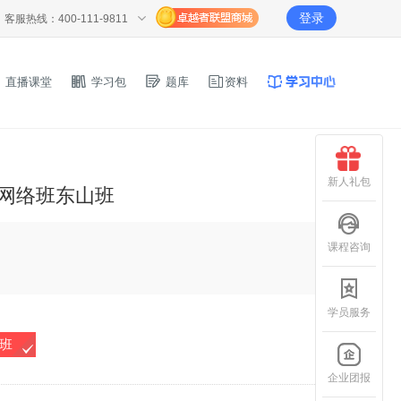
登录
客服热线：400-111-9811
直播课堂
学习包
题库
资料
新人礼包
科网络班东山班
课程咨询
学员服务
P班
企业团报