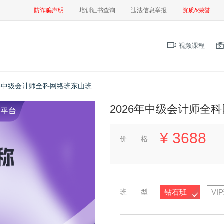
防诈骗声明
培训证书查询
违法信息举报
资质&荣誉
视频课程
6年中级会计师全科网络班东山班
2026年中级会计师全
¥
3688
价 格
班 型
钻石班
VI