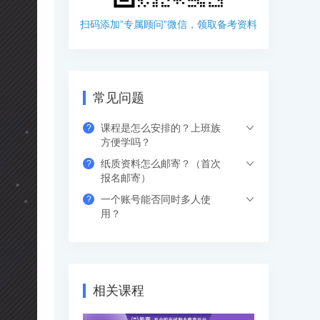
扫码添加”专属顾问”微信，领取备考资料
常见问题
课程是怎么安排的？上班族
?
方便学吗？
纸质资料怎么邮寄？（首次
?
希赛的直播课程都是安排在工作日的晚上
报名邮寄）
或周末，工作学习两不误，无需请假。如
一个账号能否同时多人使
?
果错过网络课，也可以看回放，可反复进
支付成功后请填写收货地址信息，资料/图
用？
行学习。
书出版后会尽快安排快递，具体发货时间
请咨询客服人员。
支持网页、APP、和小程序三个客户端同
时登录，其中小程序端无设备数量限制，
网页端可以登录3个设备，APP端4个设
相关课程
备，超出数量自动踢出最早登录的设备。