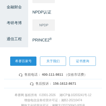
金融财会
NPDP认证
考研考博
NPDP
通信工程
®
PRINCE2
®
PRINCE2
希赛百家号
关于我们
证书查询
软考高级
售前电话：
400-111-9811
（仅收市话费）
信息系统项
网络规划设
系统分析师
目管理师
计师
售后投诉：
156-1612-8671
系统架构设
系统规划与
希赛网 版权所有 ©2001-2026
湘ICP备10203241号-12
计师
管理师
增值电信业务经营许可证：湘B2-20210474
网络文化经营许可证：湘网文(2022)0042-005号