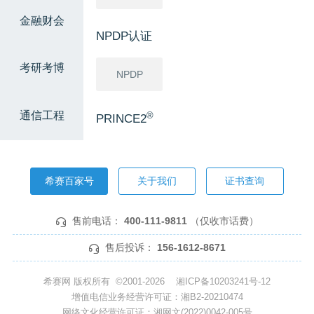
金融财会
NPDP认证
考研考博
NPDP
通信工程
®
PRINCE2
®
PRINCE2
希赛百家号
关于我们
证书查询
软考高级
售前电话：
400-111-9811
（仅收市话费）
信息系统项
网络规划设
系统分析师
目管理师
计师
售后投诉：
156-1612-8671
系统架构设
系统规划与
希赛网 版权所有 ©2001-2026
湘ICP备10203241号-12
计师
管理师
增值电信业务经营许可证：湘B2-20210474
网络文化经营许可证：湘网文(2022)0042-005号