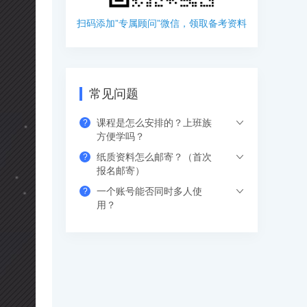
扫码添加”专属顾问”微信，领取备考资料
常见问题
课程是怎么安排的？上班族
?
方便学吗？
纸质资料怎么邮寄？（首次
?
希赛的直播课程都是安排在工作日的晚上
报名邮寄）
或周末，工作学习两不误，无需请假。如
一个账号能否同时多人使
?
果错过网络课，也可以看回放，可反复进
支付成功后请填写收货地址信息，资料/图
用？
行学习。
书出版后会尽快安排快递，具体发货时间
请咨询客服人员。
支持网页、APP、和小程序三个客户端同
时登录，其中小程序端无设备数量限制，
网页端可以登录3个设备，APP端4个设
备，超出数量自动踢出最早登录的设备。