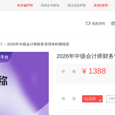
防诈骗声明
培训证书查询
违法信息举报
资质&荣誉
视频课程
理 >
2026年中级会计师财务管理单科网络班
2026年中级会计师财
¥
1388
价 格
班 型
钻石班
VI