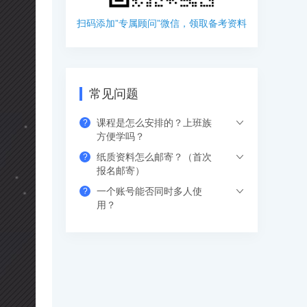
扫码添加”专属顾问”微信，领取备考资料
常见问题
课程是怎么安排的？上班族
?
方便学吗？
纸质资料怎么邮寄？（首次
?
希赛的直播课程都是安排在工作日的晚上
报名邮寄）
或周末，工作学习两不误，无需请假。如
一个账号能否同时多人使
?
果错过网络课，也可以看回放，可反复进
支付成功后请填写收货地址信息，资料/图
用？
行学习。
书出版后会尽快安排快递，具体发货时间
请咨询客服人员。
支持网页、APP、和小程序三个客户端同
时登录，其中小程序端无设备数量限制，
网页端可以登录3个设备，APP端4个设
备，超出数量自动踢出最早登录的设备。