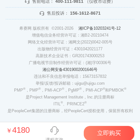
售前电话：
400-111-9811
（仅收市话费）
售后投诉：
156-1612-8671
希赛网 版权所有 ©2001-2026
湘ICP备10203241号-12
增值电信业务经营许可证：湘B2-20210474
网络文化经营许可证：湘网文(2022)0042-005号
出版物经营许可证：4301042021177
高新技术企业证书：GR201743000253
广播电视节目制作经营许可证：(湘)字00306号
湘公网安备43019002001646号
违法和不良信息举报电话：15673157832
举报/反馈/投诉邮箱：ujigu@ujigu.com
®
®
®
®
®
®
PMP
，PMP
，PMI-ACP
，PgMP
，PMI-ACP
和PMBOK
是Project Management Institute，Inc.的注册商标
®
®
ITIL
、PRINCE2
是PeopleCert集团的注册商标，经PeopleCert授权使用，保留所有权利
4180
￥
立即购买
课程咨询