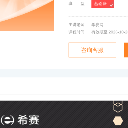
班 型
案例（安装）
基础班
一造管理
主讲老师
希赛网
课程时间
有效期至 2026-10-2
咨询客服