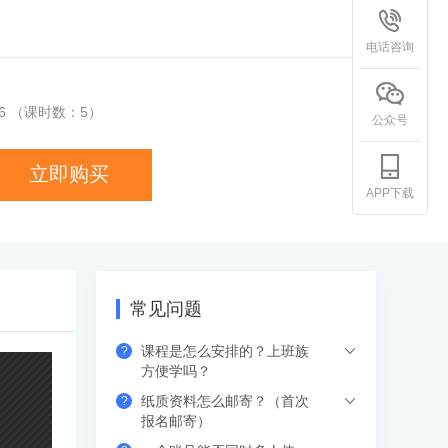
计量（安装）
一造计价
电话咨询
6
（课时数：
5
）
公众号
立即购买
APP下载
常见问题
课程是怎么安排的？上班族
?
方便学吗？
纸质资料怎么邮寄？（首次
?
希赛的直播课程都是安排在工作日的晚上
报名邮寄）
或周末，工作学习两不误，无需请假。如