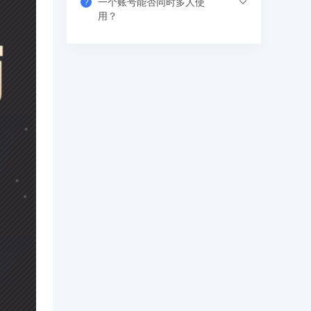
一个账号能否同时多人使
?
果错过网络课，也可以看回放，可反复进
支付成功后请填写收货地址信息，资料/图
用？
行学习。
书出版后会尽快安排快递，具体发货时间
请咨询客服人员。
支持网页、APP、和小程序三个客户端同
时登录，其中小程序端无设备数量限制，
网页端可以登录3个设备，APP端4个设
备，超出数量自动踢出最早登录的设备。